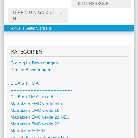
BEI INNSBRUCK
Ö F F N U N G S Z E I T E
N
Aktuelle Seite:
Startseite
KATEGORIEN
G o o g l e Bewertungen
Direkte Bewertungen
---------------------------------------
E L A S T I C A
----------------------------------------
F L E x x I M A - m e d
Matratzen EMC verde Info
Matratzen EMC verde 18
Matratzen EMC verde 21 NEU
Matratzen EMC verde 22
Matratzen % % %
Einziehdecken / Steppdecken