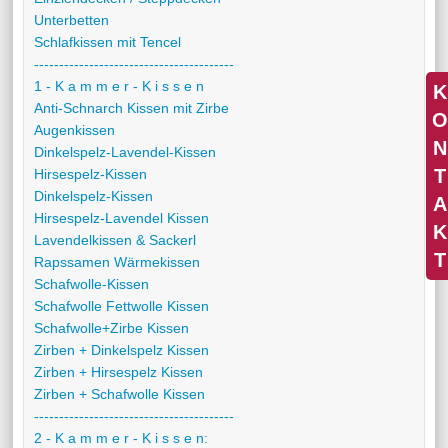
Unterbetten
Schlafkissen mit Tencel
----------------------------------------
1 - K a m m e r - K i s s e n
K
Anti-Schnarch Kissen mit Zirbe
O
Augenkissen
N
Dinkelspelz-Lavendel-Kissen
T
Hirsespelz-Kissen
Dinkelspelz-Kissen
A
Hirsespelz-Lavendel Kissen
K
Lavendelkissen & Sackerl
T
Rapssamen Wärmekissen
Schafwolle-Kissen
Schafwolle Fettwolle Kissen
Schafwolle+Zirbe Kissen
Zirben + Dinkelspelz Kissen
Zirben + Hirsespelz Kissen
Zirben + Schafwolle Kissen
----------------------------------------
2 - K a m m e r - K i s s e n: