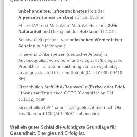
unbehandeltes, luftgetrocknetes
Holz der
Alpenzirbe (pinus cembra)
von ca. 2000 m
FLExxIMA-med Matratzen: Matratzenkern mit
20%
Naturanteil
und Bezug mit der
Holzfaser
TENCEL
Schafwoll-Kügelchen von
heimischen Werdenfelser
Schafen
aus Mittenwald
Hirse-und Dinkelspelzen (deutscher Anbau) in
Auslesequalität von einem für ökologische/biologische
Produktion und Kennzeichnung von ökolog./biolog.
Erzeugnissen zertifizierten Betrieb (DE-BY-060-00416-
BE)
Kissenhüllen-Stoff
kbA-Baumwolle (Perkal oder Edel-
Linon)
zertifiziert nach GOTS (Control Union CU
801032) oder
Kissenhüllen BW "natur" nicht gebleicht und nach Öko-
Tex Standard 100 (A01-0597 Hohenstein)
Weil ein guter Schlaf die wichtigste Grundlage für
Gesundheit, Energie und Erfolg ist.