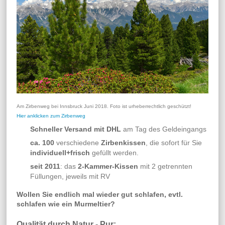
Am Zirbenweg bei Innsbruck Juni 2018. Foto ist urheberrechtlich geschützt!
Hier anklicken zum Zirbenweg
Schneller Versand mit DHL
am Tag des Geldeingangs
ca. 100
verschiedene
Zirbenkissen
, die sofort für Sie
individuell+frisch
gefüllt werden.
seit 2011
: das
2-Kammer-Kissen
mit 2 getrennten
Füllungen, jeweils mit RV
Wollen Sie endlich mal wieder gut schlafen, evtl.
schlafen wie ein Murmeltier?
Qualität durch Natur - Pur: