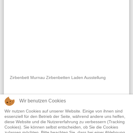
Zirbenbett Murnau Zirbenbetten Laden Ausstellung
Wir benutzen Cookies
Widerrufsrecht
|
Termine
|
Empfehlenswerte Links
|
Wir nutzen Cookies auf unserer Website. Einige von ihnen sind
essenziell für den Betrieb der Seite, während andere uns helfen,
Datenschutz
|
Impressum
diese Website und die Nutzererfahrung zu verbessern (Tracking
Cookies). Sie können selbst entscheiden, ob Sie die Cookies
zulassen möchten. Bitte beachten Sie, dass bei einer Ablehnung