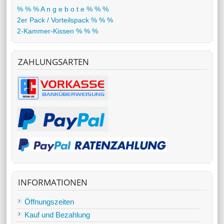
% % % A n g e b o t e % % %
2er Pack / Vorteilspack % % %
2-Kammer-Kissen % % %
ZAHLUNGSARTEN
INFORMATIONEN
Öffnungszeiten
Kauf und Bezahlung