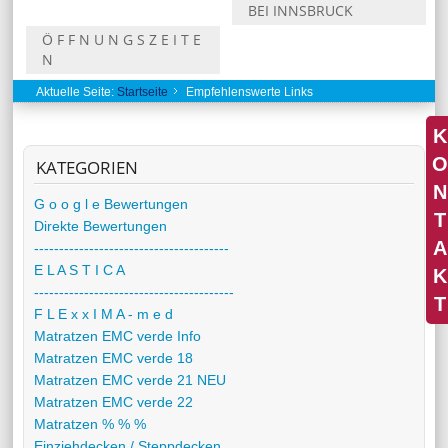
BEI INNSBRUCK
Ö F F N U N G S Z E I T E
N
Aktuelle Seite:
Startseite
Empfehlenswerte Links
K
O
KATEGORIEN
N
G o o g l e Bewertungen
T
Direkte Bewertungen
A
---------------------------------------
E L A S T I C A
K
----------------------------------------
T
F L E x x I M A - m e d
Matratzen EMC verde Info
Matratzen EMC verde 18
Matratzen EMC verde 21 NEU
Matratzen EMC verde 22
Matratzen % % %
Einziehdecken / Steppdecken