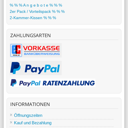
% % % A n g e b o t e % % %
2er Pack / Vorteilspack % % %
2-Kammer-Kissen % % %
ZAHLUNGSARTEN
INFORMATIONEN
Öffnungszeiten
Kauf und Bezahlung