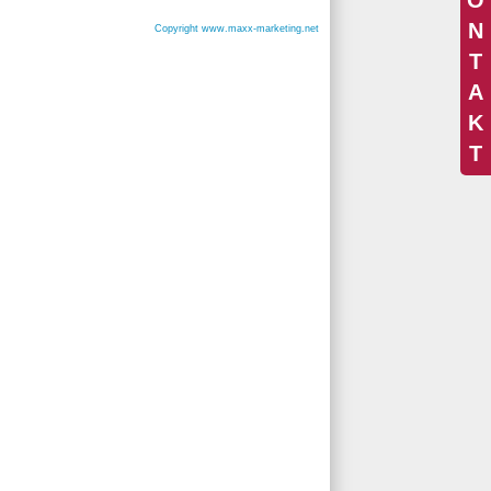
N
Copyright www.maxx-marketing.net
T
A
K
T