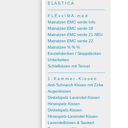
E L A S T I C A
----------------------------------------
F L E x x I M A - m e d
Matratzen EMC verde Info
Matratzen EMC verde 18
Matratzen EMC verde 21 NEU
Matratzen EMC verde 22
Matratzen % % %
Einziehdecken / Steppdecken
Unterbetten
Schlafkissen mit Tencel
----------------------------------------
1 - K a m m e r - K i s s e n
Anti-Schnarch Kissen mit Zirbe
Augenkissen
Dinkelspelz-Lavendel-Kissen
Hirsespelz-Kissen
Dinkelspelz-Kissen
Hirsespelz-Lavendel Kissen
Lavendelkissen & Sackerl