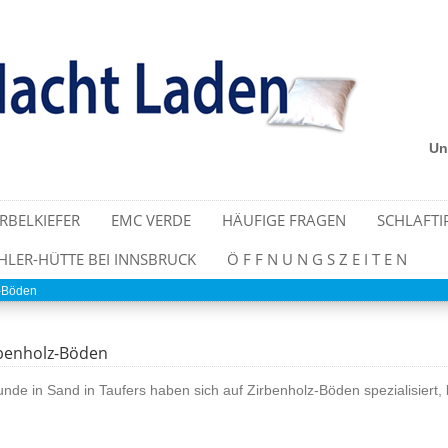
Un
IRBELKIEFER
EMC VERDE
HÄUFIGE FRAGEN
SCHLAFTI
LER-HÜTTE BEI INNSBRUCK
Ö F F N U N G S Z E I T E N
z-Böden
benholz-Böden
nde in Sand in Taufers haben sich auf Zirbenholz-Böden spezialisiert, b