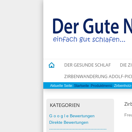
DER GESUNDE SCHLAF
DIE Z
ZIRBENWANDERUNG ADOLF-PICH
Aktuelle Seite:
Startseite
Produktmenü
Zirbenhol
Zir
KATEGORIEN
Freu
G o o g l e Bewertungen
Direkte Bewertungen
---------------------------------------