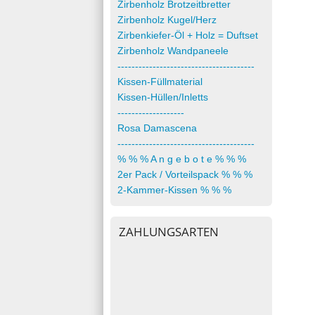
Zirbenholz Brotzeitbretter
Zirbenholz Kugel/Herz
Zirbenkiefer-Öl + Holz = Duftset
Zirbenholz Wandpaneele
---------------------------------------
Kissen-Füllmaterial
Kissen-Hüllen/Inletts
-------------------
Rosa Damascena
---------------------------------------
% % % A n g e b o t e % % %
2er Pack / Vorteilspack % % %
2-Kammer-Kissen % % %
ZAHLUNGSARTEN