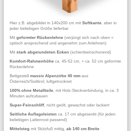
Hier z.B. abgebildet in 140x200 cm mit
Softkante
, aber in
jeder beliebigen Größe lieferbar
Mit
geformter Rückenlehne
(verjüngt sich nach oben =
optisch ansprechend und angenehm zum Anlehnen)
Mit
stark abgerundeten Ecken
(schienbeinschonend)
Komfort-Rahmenhöhe
ca. 45-52 cm, + ca. 52 cm geformte
Rückenlehne
Bettgestell
massiv Alpenzirbe 40 mm
aus
Österreich/Südtirol, luftgetrocknet
100% ohne Metallteile
, mit Holz-Steckverbindung, in ca. 3
Minuten aufzubauen
Super-Feinschliff
, nicht geölt, gewachst oder lackiert
Seitliche Auflageleisten
ca. 17 cm abgesenkt (für jeden
beliebigen Lattenrost passend)
Mittelsteg
mit Stützfuß mittig,
ab 140 cm Breite