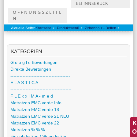
BEI INNSBRUCK
Ö F F N U N G S Z E I T E
N
Aktuelle Seite:
Startseite
Produktmenü
Zirbenholz - Betten
Zirbenbett Cortina
KATEGORIEN
G o o g l e Bewertungen
Direkte Bewertungen
---------------------------------------
E L A S T I C A
----------------------------------------
F L E x x I M A - m e d
Matratzen EMC verde Info
Matratzen EMC verde 18
Matratzen EMC verde 21 NEU
K
Matratzen EMC verde 22
Matratzen % % %
O
Einziehdecken / Steppdecken